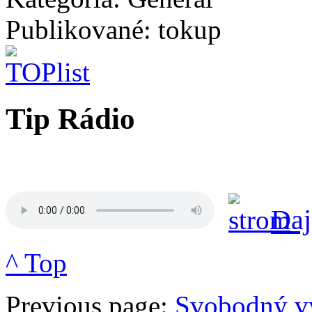
Publikované: tokup
Tip Rádio
Tip
Daj
^ Top
Previous page:
Svobodný vy