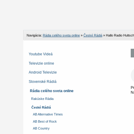
Navigácia:
Rádia celého sveta online
»
České Rádiá
»
Hallo Radio Hultsc
Youtube Videá
Televizie online
Android Televizie
Slovenské Rádiá
P
Rádia celého sveta online
N
Rakúske Rádia
České Rádiá
AB Alternative Times
AB Best of Rock
AB Country