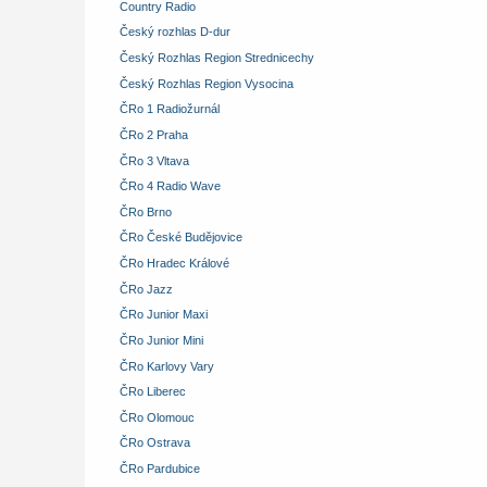
Country Radio
Český rozhlas D-dur
Český Rozhlas Region Strednicechy
Český Rozhlas Region Vysocina
ČRo 1 Radiožurnál
ČRo 2 Praha
ČRo 3 Vltava
ČRo 4 Radio Wave
ČRo Brno
ČRo České Budějovice
ČRo Hradec Králové
ČRo Jazz
ČRo Junior Maxi
ČRo Junior Mini
ČRo Karlovy Vary
ČRo Liberec
ČRo Olomouc
ČRo Ostrava
ČRo Pardubice