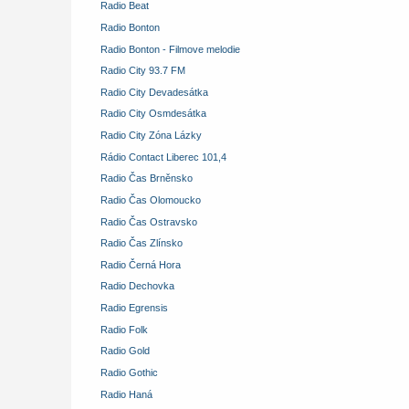
Radio Beat
Radio Bonton
Radio Bonton - Filmove melodie
Radio City 93.7 FM
Radio City Devadesátka
Radio City Osmdesátka
Radio City Zóna Lázky
Rádio Contact Liberec 101,4
Radio Čas Brněnsko
Radio Čas Olomoucko
Radio Čas Ostravsko
Radio Čas Zlínsko
Radio Černá Hora
Radio Dechovka
Radio Egrensis
Radio Folk
Radio Gold
Radio Gothic
Radio Haná