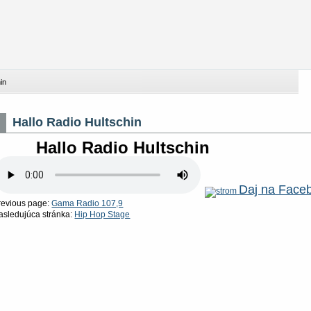
hin
Hallo Radio Hultschin
Hallo Radio Hultschin
Daj na Face
revious page:
Gama Radio 107,9
asledujúca stránka:
Hip Hop Stage