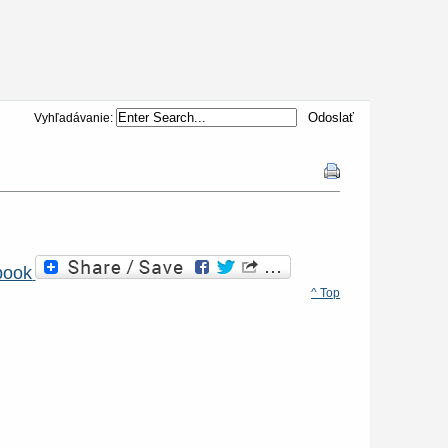
TelevizorTv.sk
Vyhľadávanie:
book
^ Top