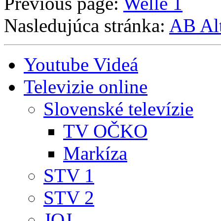
Previous page:
Welle 1
Nasledujúca stránka:
AB Alt
Youtube Videá
Televizie online
Slovenské televízie
TV OČKO
Markíza
STV 1
STV 2
JOJ